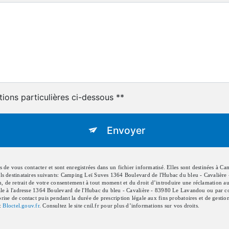
tions particulières ci-dessous **
Envoyer
e vous contacter et sont enregistrées dans un fichier informatisé. Elles sont destinées à Cam
s destinataires suivants: Camping Leï Suves 1364 Boulevard de l'Hubac du bleu - Cavalière
ion, de retrait de votre consentement à tout moment et du droit d’introduire une réclamation au
 à l'adresse 1364 Boulevard de l'Hubac du bleu - Cavalière - 83980 Le Lavandou ou par courri
e de contact puis pendant la durée de prescription légale aux fins probatoires et de gestion d
e:
Bloctel.gouv.fr
. Consultez le site cnil.fr pour plus d’informations sur vos droits.