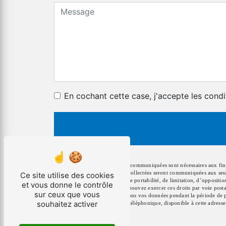
En cochant cette case, j'accepte les condi
** Les données personnelles communiquées sont nécessaires aux fins d
votre message. Les données collectées seront communiquées aux seul
Ce site utilise des cookies
rectification, d’effacement, de portabilité, de limitation, d’opposit
et vous donne le contrôle
données post-mortem. Vous pouvez exercer ces droits par voie postale
sur ceux que vous
être demandé. Nous conservons vos données pendant la période de pris
souhaitez activer
d'opposition au démarchage téléphonique, disponible à cette adress