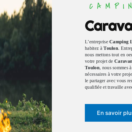
CAMPI
Carava
L’entreprise
Camping L
habitez à
Toulon
. Entre
nous mettons tout en oe
votre projet de
Caravan
Toulon
, nous sommes à 
nécessaires à votre proj
le partager avec vous re
qualifiée et travaille ave
En savoir plu