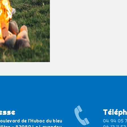
esse
Télép
oulevard de l'Hubac du bleu
04 94 05 